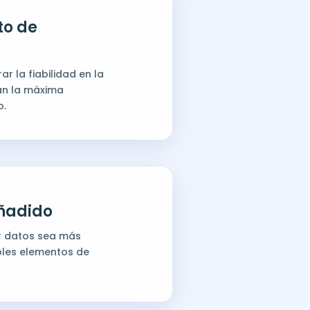
to de
 la fiabilidad en la
an la máxima
o.
añadido
r datos sea más
iples elementos de