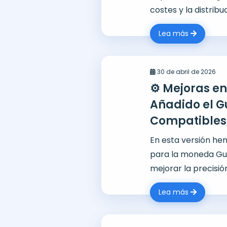
costes y la distrib
Lea más
30 de abril de 2026
⚙️ Mejoras en
Añadido el G
Compatibles
En esta versión he
para la moneda Gu
mejorar la precisión
Lea más