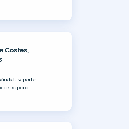
e Costes,
s
 añadido soporte
cciones para