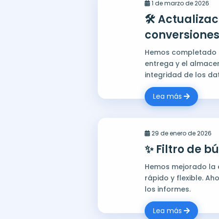
1 de marzo de 2026
🛠️ Actualiza
conversiones
Hemos completado un
entrega y el almace
integridad de los da
Lea más
29 de enero de 2026
✨ Filtro de 
Hemos mejorado la e
rápido y flexible. A
los informes.
Lea más